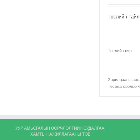
Хугацаа
Төслийн тайл
Арга зүй No.
Төслийн нэр
Ялгаралтын
бууралт (tCO2e)
Харилцааны арг
Төсөлд оролцогч
(Монгол)
Төсөлд оролцогч
3-гч талын этгээ
Төлөв байдал
Олон нийтийн с
Төсөл хэрэгжих 
УУР АМЬСГАЛЫН ӨӨРЧЛӨЛТИЙН СУДАЛГАА,
ХАМТЫН АЖИЛЛАГААНЫ ТӨВ