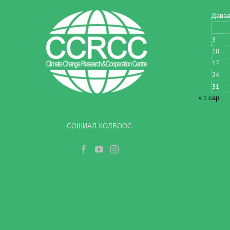
Бүртгэл
Хугацаа
Дава
Арга зүйн No.
3
10
17
24
31
Ялгаралтын буур
« 1 сар
СОШИАЛ ХОЛБООС
Төлөв байдал
Олон нийтийн са
Бүртгэл