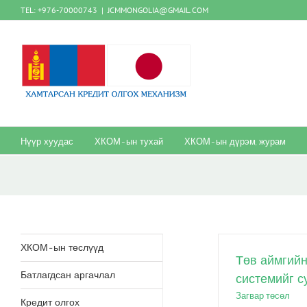
Skip
TEL: +976-70000743
|
JCMMONGOLIA@GMAIL.COM
to
content
Нүүр хуудас
ХКОМ-ын тухай
ХКОМ-ын дүрэм, журам
ХКОМ-ын төслүүд
Төв аймгийн
Батлагдсан аргачлал
системийг с
Загвар төсөл
Кредит олгох