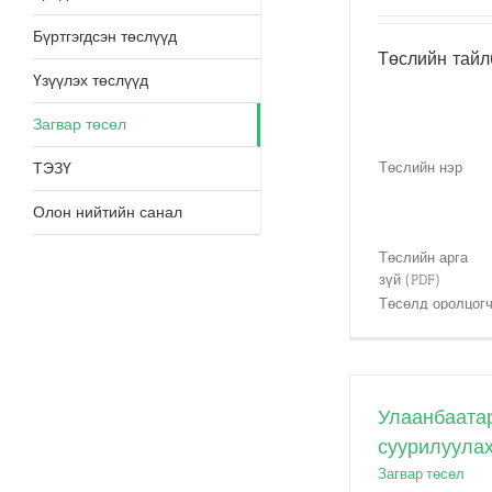
Бүртгэгдсэн төслүүд
Төслийн тайл
Үзүүлэх төслүүд
Загвар төсөл
ТЭЗҮ
Төслийн нэр
Олон нийтийн санал
Төслийн арга
зүй (PDF)
Төсөлд оролцог
тал(Mонгол)
Төсөлд оролцог
тал (Япон)
3-гч талын
Улаанбаатар
этгээд (TPE)
суурилуула
Төсөл хэрэгжих
Загвар төсөл
газар