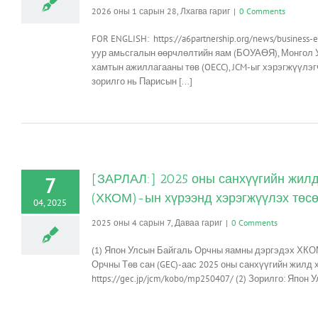
2026 оны 1 сарын 28, Лхагва гариг
|
0 Comments
FOR ENGLISH: https://a6partnership.org/news/busines
уур амьсгалын өөрчлөлтийн яам (БОУАӨЯ), Монгол У
хамтын ажиллагааны төв (OECC), JCM-ыг хэрэгжүүлэг
зорилго нь Парисын [...]
[ЗАРЛАЛ:] 2025 оны санхүүгийн жил
7
(ХКОМ)-ын хүрээнд хэрэгжүүлэх төсө
04, 2025
2025 оны 4 сарын 7, Даваа гариг
|
0 Comments
(1) Япон Улсын Байгаль Орчны яамны дэргэдэх ХКО
Орчны Төв сан (GEC)-аас 2025 оны санхүүгийн жилд
https://gec.jp/jcm/kobo/mp250407/ (2) Зорилго: Япон