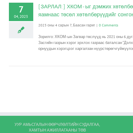
[ЗАРЛАЛ:] ХКОМ-ыг дэмжих хөтөлбөр
7
яамнаас төсөл хөтөлбөрүүдийг сонго
04, 2023
2023 оны 4 сарын 7, Баасан гариг
|
0 Comments
Зорилго: ХКОМ-ын Загвар төслүүд нь 2021 оны 6 дуг
Засгийн газрын хэрэг эрхлэх газраас баталсан “Дэ
орнуудын хэрэгцээг харгалзан нүүрстөрөгчгүйжүүлэх
УУР АМЬСГАЛЫН ӨӨРЧЛӨЛТИЙН СУДАЛГАА,
ХАМТЫН АЖИЛЛАГААНЫ ТӨВ