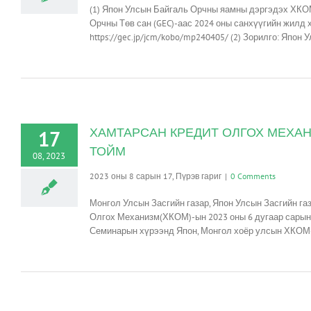
(1) Япон Улсын Байгаль Орчны яамны дэргэдэх ХКО
Орчны Төв сан (GEC)-аас 2024 оны санхүүгийн жилд
https://gec.jp/jcm/kobo/mp240405/ (2) Зорилго: Япон
ХАМТАРСАН КРЕДИТ ОЛГОХ МЕХА
17
ТОЙМ
08, 2023
2023 оны 8 сарын 17, Пүрэв гариг
|
0 Comments
Монгол Улсын Засгийн газар, Япон Улсын Засгийн г
Олгох Механизм(ХКОМ)-ын 2023 оны 6 дугаар сарын 
Семинарын хүрээнд Япон, Монгол хоёр улсын ХКОМ-