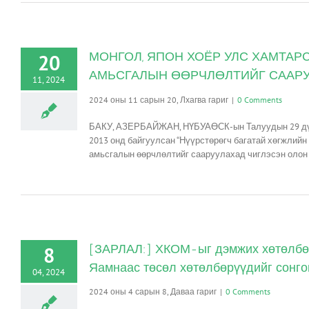
МОНГОЛ, ЯПОН ХОЁР УЛС ХАМТАР
20
АМЬСГАЛЫН ӨӨРЧЛӨЛТИЙГ СААРУ
11, 2024
2024 оны 11 сарын 20, Лхагва гариг
|
0 Comments
БАКУ, АЗЕРБАЙЖАН, НҮБУАӨСК-ын Талуудын 29 дүгээ
2013 онд байгуулсан “Нүүрстөрөгч багатай хөгжлий
амьсгалын өөрчлөлтийг сааруулахад чиглэсэн олон 
[ЗАРЛАЛ:] ХКОМ-ыг дэмжих хөтөлбөр
8
Яамнаас төсөл хөтөлбөрүүдийг сонго
04, 2024
2024 оны 4 сарын 8, Даваа гариг
|
0 Comments