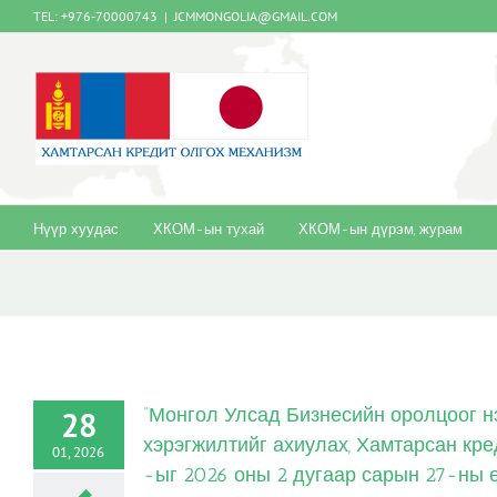
Skip
TEL: +976-70000743
|
JCMMONGOLIA@GMAIL.COM
to
content
Нүүр хуудас
ХКОМ-ын тухай
ХКОМ-ын дүрэм, журам
“Монгол Улсад Бизнесийн оролцоог н
28
хэрэгжилтийг ахиулах, Хамтарсан кр
01, 2026
-ыг 2026 оны 2 дугаар сарын 27-ны ө