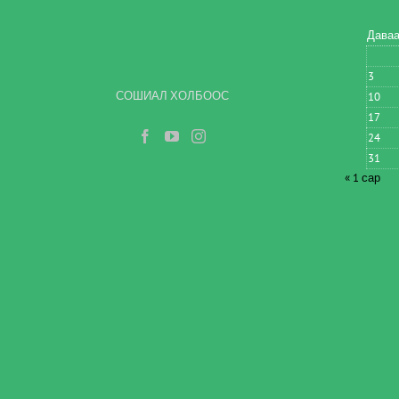
Дава
3
СОШИАЛ ХОЛБООС
10
17
24
31
« 1 сар