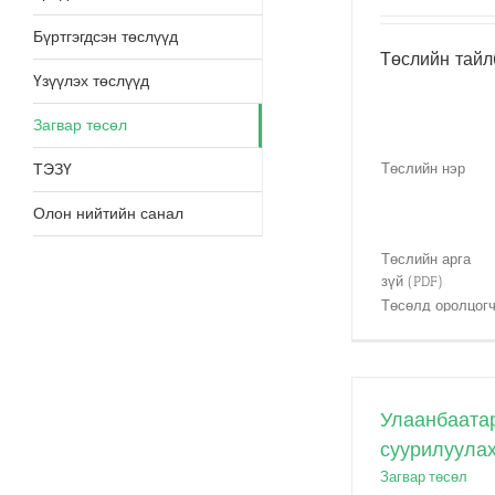
Бүртгэгдсэн төслүүд
Төслийн тайл
Үзүүлэх төслүүд
Загвар төсөл
ТЭЗҮ
Төслийн нэр
Олон нийтийн санал
Төслийн арга
зүй (PDF)
Төсөлд оролцог
тал(Mонгол)
Төсөлд оролцог
тал (Япон)
3-гч талын
Улаанбаатар
этгээд (TPE)
суурилуула
Төсөл хэрэгжих
Загвар төсөл
газар