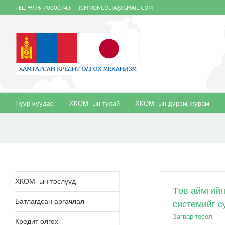
Skip
TEL: +976-70000743
|
JCMMONGOLIA@GMAIL.COM
to
content
Нүүр хуудас
ХКОМ-ын тухай
ХКОМ-ын дүрэм, журам
ХКОМ-ын төслүүд
Төв аймгийн
Батлагдсан аргачлал
системийг с
Загвар төсөл
Кредит олгох