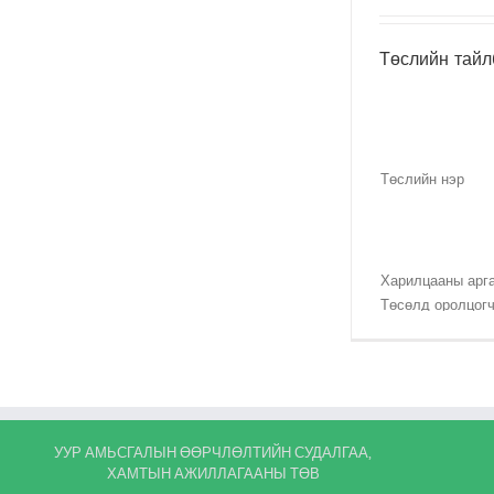
Хугацаа
Төслийн тайл
Арга зүй No.
Төслийн нэр
Ялгаралтын
бууралт (tCO2e)
Харилцааны арг
Төсөлд оролцогч
(Монгол)
Төсөлд оролцогч
3-гч талын этгээ
Төлөв байдал
Олон нийтийн с
Төсөл хэрэгжих 
УУР АМЬСГАЛЫН ӨӨРЧЛӨЛТИЙН СУДАЛГАА,
ХАМТЫН АЖИЛЛАГААНЫ ТӨВ