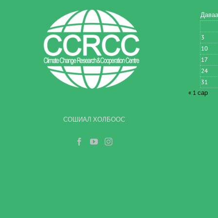
Бүртгэл
Хугацаа
Дава
Арга зүйн No.
3
10
17
24
31
Ялгаралтын буур
« 1 сар
СОШИАЛ ХОЛБООС
Төлөв байдал
Олон нийтийн са
Бүртгэл