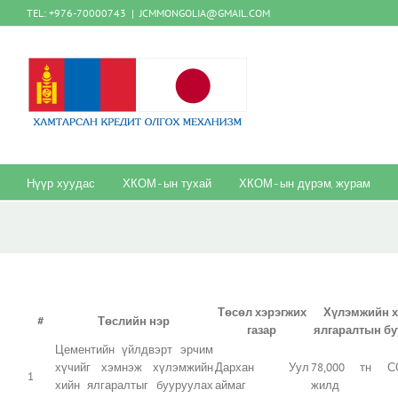
Skip
TEL: +976-70000743
|
JCMMONGOLIA@GMAIL.COM
to
content
Нүүр хуудас
ХКОМ-ын тухай
ХКОМ-ын дүрэм, журам
Төсөл хэрэгжих
Хүлэмжийн 
#
Төслийн нэр
газар
ялгаралтын бу
Цементийн үйлдвэрт эрчим
хүчийг хэмнэж хүлэмжийн
Дархан Уул
78,000 тн СО
1
хийн ялгаралтыг бууруулах
аймаг
жилд