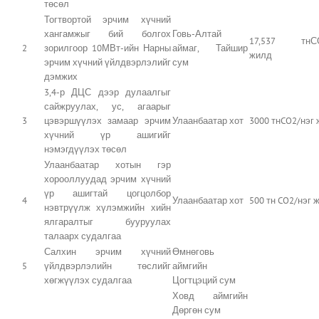
төсөл
Тогтвортой эрчим хүчний
хангамжыг бий болгох
Говь-Алтай
17,537 тнСО
2
зорилгоор 10МВт-ийн Нарны
аймаг, Тайшир
жилд
эрчим хүчний үйлдвэрлэлийг
сум
дэмжих
3,4-р ДЦС дээр дулаалгыг
сайжруулах, ус, агаарыг
3
цэвэршүүлэх замаар эрчим
Улаанбаатар хот
3000 тнCO2/нэг
хүчний үр ашигийг
нэмэгдүүлэх төсөл
Улаанбаатар хотын гэр
хорооллуудад эрчим хүчний
үр ашигтай цогцолбор
4
Улаанбаатар хот
500 тн CO2/нэг 
нэвтрүүлж хүлэмжийн хийн
ялгаралтыг бууруулах
талаарх судалгаа
Салхин эрчим хүчний
Өмнөговь
5
үйлдвэрлэлийн төслийг
аймгийн
хөгжүүлэх судалгаа
Цогтцэций сум
Ховд аймгийн
Дөргөн сум