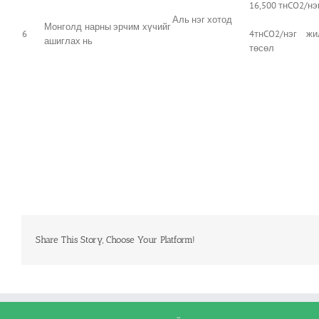
16,500 тнCO2/нэ
Аль нэг хотод
Монголд нарны эрчим хүчийг
6
4тнCO2/нэг жи
ашиглах нь
төсөл
Share This Story, Choose Your Platform!