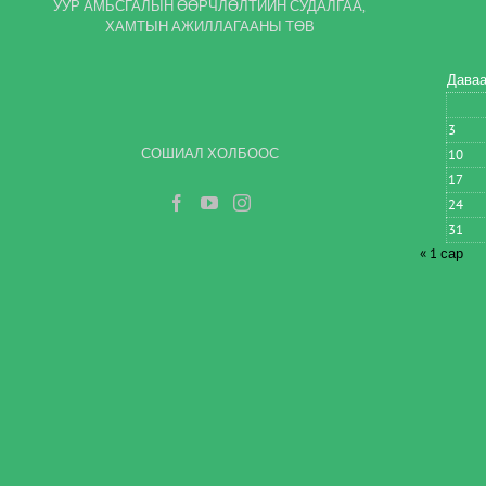
УУР АМЬСГАЛЫН ӨӨРЧЛӨЛТИЙН СУДАЛГАА,
ХАМТЫН АЖИЛЛАГААНЫ ТӨВ
Дава
3
СОШИАЛ ХОЛБООС
10
17
24
31
« 1 сар