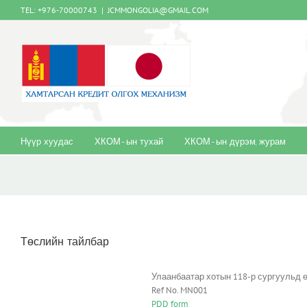
Skip
TEL: +976-70000743
|
JCMMONGOLIA@GMAIL.COM
to
content
Нүүр хуудас
ХКОМ-ын тухай
ХКОМ-ын дүрэм, журам
Төслийн тайлбар
Улаанбаатар хотын 118-р сургуульд 
Ref No. MN001
PDD form