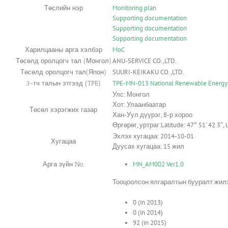
Monitoring plan
Төслийн нэр
Supporting documentation
Supporting documentation
Supporting documentation
MoC
Харилцааны арга хэлбэр
ANU-SERVICE CO.,LTD.
Төсөлд оролцогч тал (Монгол)
SUURI-KEIKAKU CO.,LTD.
Төсөлд оролцогч тал(Япон)
TPE-MN-013 National Renewable Energy
3-гч талын этгээд (TPE)
Улс: Монгол
Хот: Улаанбаатар
Төсөл хэрэгжих газар
Хан-Уул дүүрэг, 8-р хороо
Өргөрөг, уртраг:Latitude: 47° 51′ 42.3″, 
Эхлэх хугацаа: 2014-10-01
Хугацаа
Дуусах хугацаа: 15 жил
MN_AM002 Ver1.0
Арга зүйн No.
Тооцоолсон ялгаралтын бууралт жил
0 (in 2013)
0 (in 2014)
92 (in 2015)