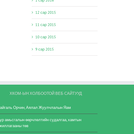
1 сар 2016
12 сар 2015
11 сар 2015
10 сар 2015
9 сар 2015
ХКОМ-ЫН ХОЛБООТОЙ ВЕБ САЙТУУД
айгаль Орчин, Аялал Жуулчлалын Яам
ур амьсгалын өөрчлөлтийн судалгаа, хамтын
жиллагааны төв