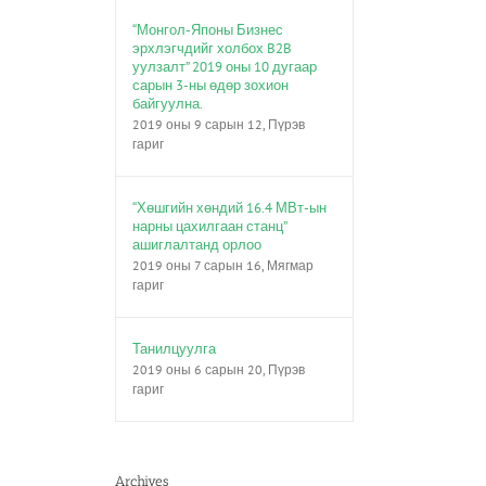
“Монгол-Японы Бизнес
эрхлэгчдийг холбох B2B
уулзалт” 2019 оны 10 дугаар
сарын 3-ны өдөр зохион
байгуулна.
2019 оны 9 сарын 12, Пүрэв
гариг
“Хөшгийн хөндий 16.4 МВт-ын
нарны цахилгаан станц”
ашиглалтанд орлоо
2019 оны 7 сарын 16, Мягмар
гариг
Танилцуулга
2019 оны 6 сарын 20, Пүрэв
гариг
Archives