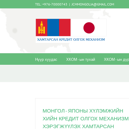
Skip
TEL: +976-70000743
|
JCMMONGOLIA@GMAIL.COM
to
content
Нүүр хуудас
ХКОМ-ын тухай
ХКОМ-ын дүр
МОНГОЛ-ЯПОНЫ ХҮЛЭМЖИЙН
ХИЙН КРЕДИТ ОЛГОХ МЕХАНИЗ
ХЭРЭГЖҮҮЛЭХ ХАМТАРСАН