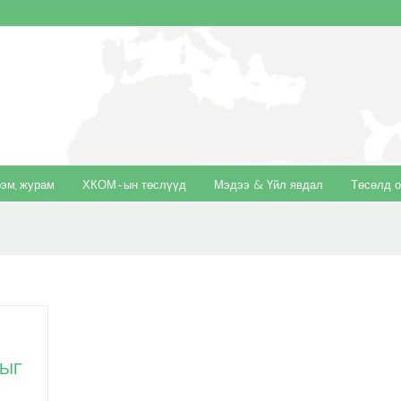
эм, журам
ХКОМ-ын төслүүд
Мэдээ & Үйл явдал
Төсөлд о
МЫГ