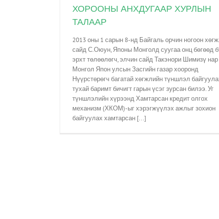
ХОРООНЫ АНХДУГААР ХУРЛЫН
ТАЛААР
2013 оны 1 сарын 8-нд Байгаль орчин ногоон хөг
сайд С.Оюун, Японы Монголд суугаа онц бөгөөд 
эрхт төлөөлөгч, элчин сайд Такэнори Шимизү нар
Монгол Япон улсын Засгийн газар хооронд
Нүүрстөрөгч багатай хөгжлийн түншлэл байгуула
тухай баримт бичигт гарын үсэг зурсан билээ. Уг
түншлэлийн хүрээнд Хамтарсан кредит олгох
механизм (ХКОМ)-ыг хэрэгжүүлэх ажлыг зохион
байгуулах хамтарсан [...]