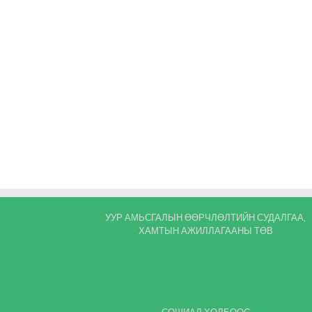
УУР АМЬСГАЛЫН ӨӨРЧЛӨЛТИЙН СУДАЛГАА,
ХАМТЫН АЖИЛЛАГААНЫ ТӨВ