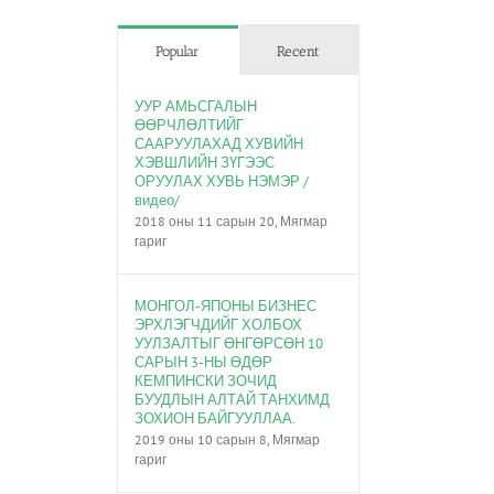
Popular
Recent
УУР АМЬСГАЛЫН
ӨӨРЧЛӨЛТИЙГ
СААРУУЛАХАД ХУВИЙН
ХЭВШЛИЙН ЗҮГЭЭС
ОРУУЛАХ ХУВЬ НЭМЭР /
видео/
2018 оны 11 сарын 20, Мягмар
гариг
МОНГОЛ-ЯПОНЫ БИЗНЕС
ЭРХЛЭГЧДИЙГ ХОЛБОХ
УУЛЗАЛТЫГ ӨНГӨРСӨН 10
САРЫН 3-НЫ ӨДӨР
КЕМПИНСКИ ЗОЧИД
БУУДЛЫН АЛТАЙ ТАНХИМД
ЗОХИОН БАЙГУУЛЛАА.
2019 оны 10 сарын 8, Мягмар
гариг