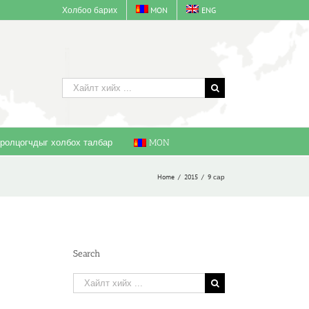
Холбоо барих
MON
ENG
Хайлт
хийх:
ролцогчдыг холбох талбар
MON
Home
/
2015
/
9 сар
Search
Хайлт
хийх: