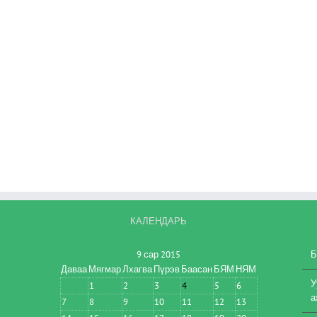
КАЛЕНДАРЬ
9 сар 2015
Б
Даваа
Мягмар
Лхагва
Пүрэв
Баасан
БЯМ
НЯМ
У
1
2
3
4
5
6
а
7
8
9
10
11
12
13