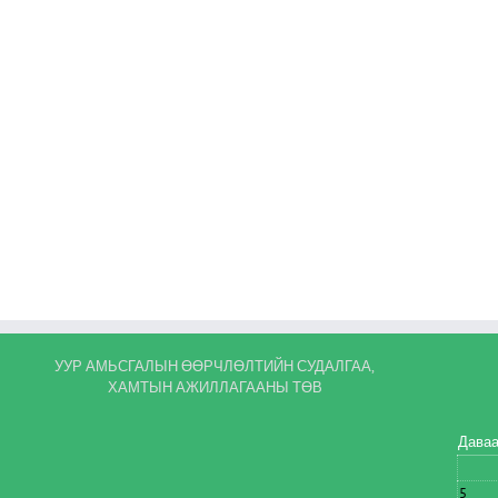
УУР АМЬСГАЛЫН ӨӨРЧЛӨЛТИЙН СУДАЛГАА,
ХАМТЫН АЖИЛЛАГААНЫ ТӨВ
Дава
5