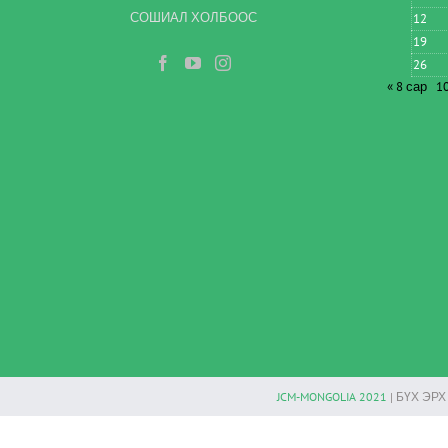
СОШИАЛ ХОЛБООС
12
19
26
« 8 сар
10
JCM-MONGOLIA 2021
| БҮХ ЭР