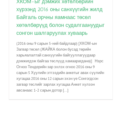
ХКОМ-ыг дэмжих хөтөлбөрийн
хүрээнд 2016 оны санхүүгийн жилд
Байгаль орчны яамнаас төсөл
хөтөлбөрүүд болон судалгаануудыг
сонгон шалгаруулах хуваарь
(2016 оны 9 сарын 5-ний байдлаар) [ХКОМ-ын
Загвар төсөл (ЖАЙКА болон бусад төрийн
харьяалалтай санхүүгийн байгууллагуудаар
дэмжигдэж байгаа төслүүд хамаарагдана)] Нэрс
Огноо Тендерийн зар эхлэх огноо 2016 оны 9
сарын 5 Хуулийн этгээдийн анкетыг авах сүүлийн
хугацаа 2016 оны 12 сарын эхэн үе Сонгогдсон
загвар төслийг зарлах хугацаа Анкет хүлээн
авсанаас 1-2 сарын дотор [...]