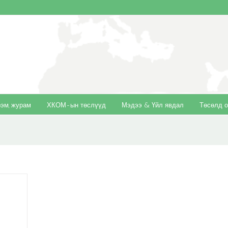
эм, журам
ХКОМ-ын төслүүд
Мэдээ & Үйл явдал
Төсөлд о