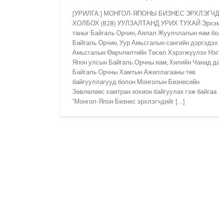
[УРИЛГА:] МОНГОЛ-ЯПОНЫ БИЗНЕС ЭРХЛЭГЧ
ХОЛБОХ (B2B) УУЛЗАЛТАНД УРИХ ТУХАЙ Эрхэ
таныг Байгаль Орчин, Аялал Жуулчлалын яам бо
Байгаль Орчин, Уур Амьсгалын сангийн дэргэдэх
Амьсгалын Өөрчлөлтийн Төсөл Хэрэгжүүлэх Нэг
Япон улсын Байгаль Орчны яам, Хилийн Чанад д
Байгаль Орчны Хамтын Ажиллагааны төв
байгууллагууд болон Монголын Бизнесийн
Зөвлөлөөс хамтран зохион байгуулах гэж байгаа
“Монгол-Япон Бизнес эрхлэгчдийг [...]