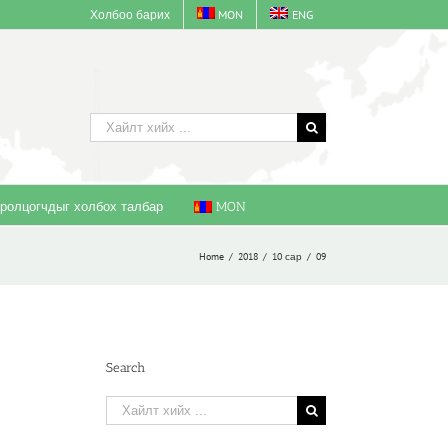
Холбоо барих
MON
ENG
Хайлт
хийх:
ролцогчдыг холбох талбар
MON
Home
/
2018
/
10 сар
/
09
Search
Хайлт
хийх: