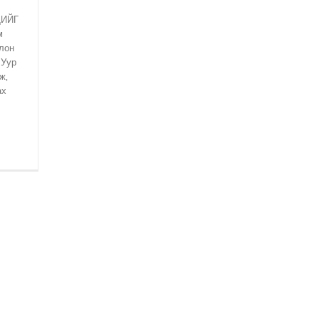
ДИЙГ
м
лон
 Уур
ж,
ах