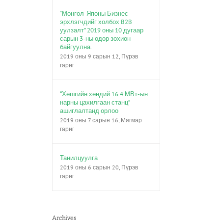
“Монгол-Японы Бизнес
эрхлэгчдийг холбох B2B
уулзалт” 2019 оны 10 дугаар
сарын 3-ны өдөр зохион
байгуулна.
2019 оны 9 сарын 12, Пүрэв
гариг
“Хөшгийн хөндий 16.4 МВт-ын
нарны цахилгаан станц”
ашиглалтанд орлоо
2019 оны 7 сарын 16, Мягмар
гариг
Танилцуулга
2019 оны 6 сарын 20, Пүрэв
гариг
Archives