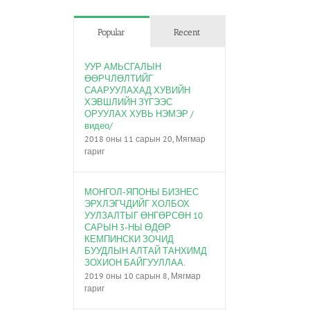
Popular
Recent
УУР АМЬСГАЛЫН
ӨӨРЧЛӨЛТИЙГ
СААРУУЛАХАД ХУВИЙН
ХЭВШЛИЙН ЗҮГЭЭС
ОРУУЛАХ ХУВЬ НЭМЭР /
видео/
2018 оны 11 сарын 20, Мягмар
гариг
МОНГОЛ-ЯПОНЫ БИЗНЕС
ЭРХЛЭГЧДИЙГ ХОЛБОХ
УУЛЗАЛТЫГ ӨНГӨРСӨН 10
САРЫН 3-НЫ ӨДӨР
КЕМПИНСКИ ЗОЧИД
БУУДЛЫН АЛТАЙ ТАНХИМД
ЗОХИОН БАЙГУУЛЛАА.
2019 оны 10 сарын 8, Мягмар
гариг