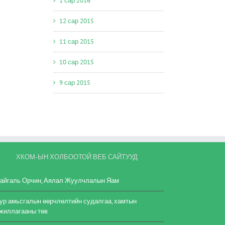
1 сар 2016
12 сар 2015
11 сар 2015
10 сар 2015
9 сар 2015
ХКОМ-ЫН ХОЛБООТОЙ ВЕБ САЙТУУД
айгаль Орчин, Аялал Жуулчлалын Яам
ур амьсгалын өөрчлөлтийн судалгаа, хамтын
жиллагааны төв