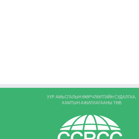
УУР АМЬСГАЛЫН ӨӨРЧЛӨЛТИЙН СУДАЛГАА,
ХАМТЫН АЖИЛЛАГААНЫ ТӨВ