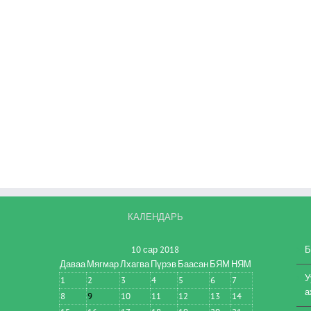
КАЛЕНДАРЬ
10 сар 2018
Б
Даваа
Мягмар
Лхагва
Пүрэв
Баасан
БЯМ
НЯМ
У
1
2
3
4
5
6
7
а
8
9
10
11
12
13
14